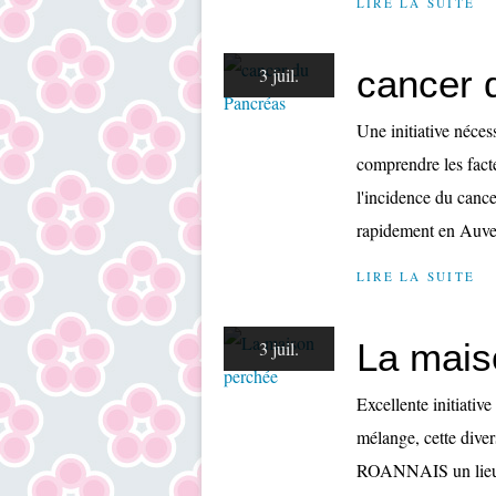
LIRE LA SUITE
cancer 
3 juil.
Une initiative néces
comprendre les fact
l'incidence du cance
rapidement en Auve
LIRE LA SUITE
La mais
3 juil.
Excellente initiative
mélange, cette div
ROANNAIS un lieu d