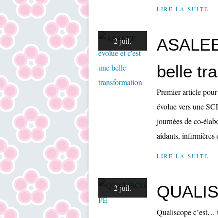
LIRE LA SUITE
ASALEE 
2 juil.
belle tr
Premier article po
évolue vers une SCI
journées de co-élabor
aidants, infirmières e
LIRE LA SUITE
QUALI
2 juil.
Qualiscope c’est… u