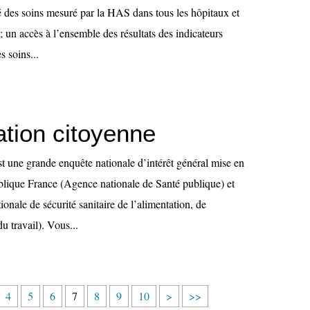
té des soins mesuré par la HAS dans tous les hôpitaux et
; un accès à l’ensemble des résultats des indicateurs
s soins...
ation citoyenne
t une grande enquête nationale d’intérêt général mise en
lique France (Agence nationale de Santé publique) et
onale de sécurité sanitaire de l’alimentation, de
u travail). Vous...
2
4
5
6
7
8
9
10
>
>>