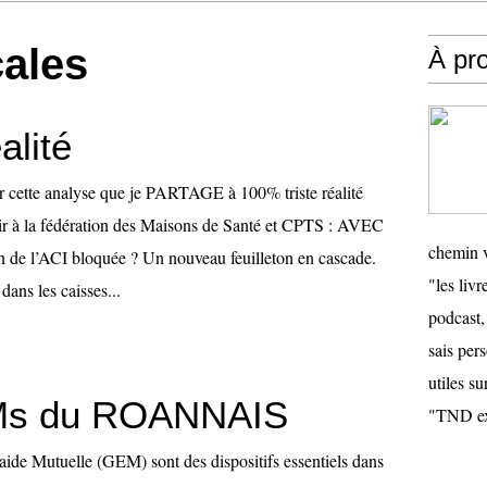
cales
À pr
alité
cette analyse que je PARTAGE à 100% triste réalité
ir à la fédération des Maisons de Santé et CPTS : AVEC
chemin v
n de l’ACI bloquée ? Un nouveau feuilleton en cascade.
"les livr
 dans les caisses...
podcast,
sais pers
utiles su
Ms du ROANNAIS
"TND ex
ide Mutuelle (GEM) sont des dispositifs essentiels dans