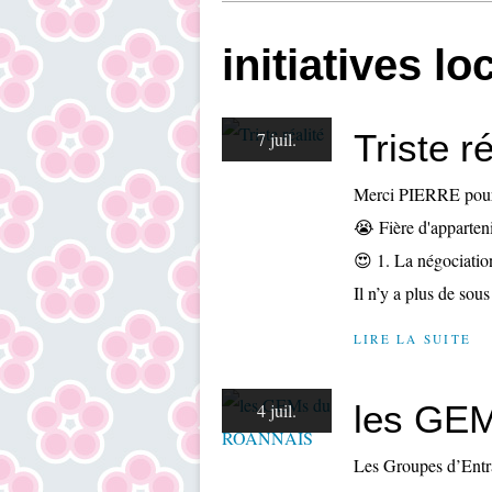
initiatives lo
Triste ré
7 juil.
Merci PIERRE pour 
😭 Fière d'apparten
😍 1. La négociatio
Il n’y a plus de sous
LIRE LA SUITE
les GE
4 juil.
Les Groupes d’Entra