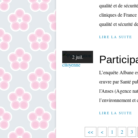
qualité et de sécuri
cliniques de France 
qualité et sécurité de
LIRE LA SUITE
Particip
2 juil.
L’enquête Albane es
œuvre par Santé pub
l’Anses (Agence nati
l’environnement et d
LIRE LA SUITE
<<
<
1
2
3