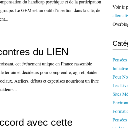
compensation du handicap psychique et de la participation
Voir le p
n groupe. Le GEM est un outil d’insertion dans la cité, de
alternat
ent...
Overblo
Caté
contres du LIEN
Pensées 
croissant, cet événement unique en France rassemble
Initiativ
de terrain et décideurs pour comprendre, agir et plaider
Pour Not
ociaux. Ateliers, débats et expertises nourriront un livre
Les Livr
cideurs...
Sites M
Environ
Formati
accord avec cette
Pensées 