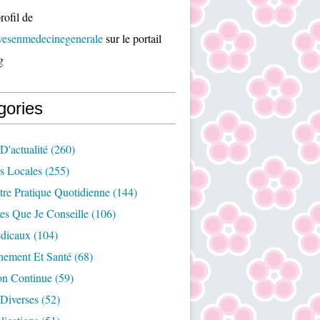
rofil de
ivesenmedecinegenerale
sur le portail
g
gories
D'actualité
(260)
es Locales
(255)
re Pratique Quotidienne
(144)
es Que Je Conseille
(106)
édicaux
(104)
nement Et Santé
(68)
on Continue
(59)
Diverses
(52)