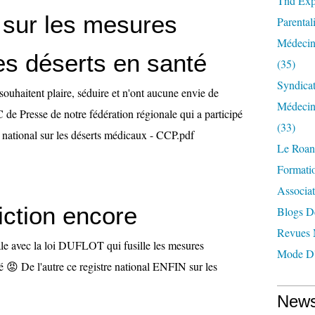
Tnd Expl
 sur les mesures
Parentali
Médecin
es déserts en santé
(35)
Syndica
ouhaitent plaire, séduire et n'ont aucune envie de
Médecin
de Presse de notre fédération régionale qui a participé
(33)
 national sur les déserts médicaux - CCP.pdf
Le Roan
Formatio
Associat
iction encore
Blogs D
Revues 
le avec la loi DUFLOT qui fusille les mesures
Mode D'
é 😡 De l'autre ce registre national ENFIN sur les
News