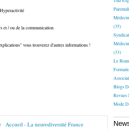
Tnd Expl
Parentali
 Hyperactivité
Médecin
(35)
rs et / ou de la communication
Syndica
Médecin
plications" vous trouverez d'autres informations !
(33)
Le Roan
Formatio
Associat
Blogs D
Revues 
Mode D'
News
Accueil - La neurodiversité France