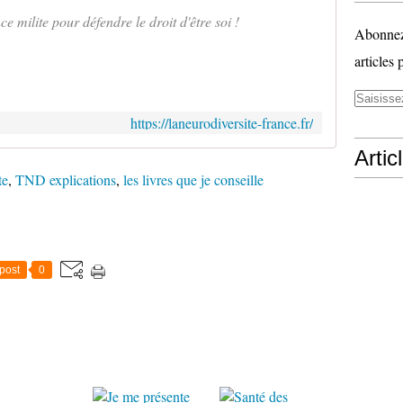
e milite pour défendre le droit d'être soi !
Abonnez-
articles 
https://laneurodiversite-france.fr/
Artic
te
,
TND explications
,
les livres que je conseille
post
0