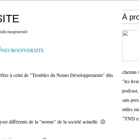
ITE
À pr
edecinegenerale
chemin v
préfère à celui de "Troubles du Neuro Développements" dits
"les livr
podcast,
sais pers
utiles su
"TND ex
yser différente de la "norme" de la société actuelle. 😉