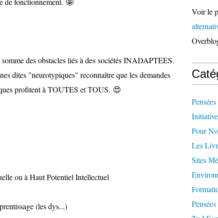
de de fonctionnement. 🤩
Voir le p
alternat
Overblo
 la somme des obstacles liés à des sociétés INADAPTEES.
Caté
onnes dites "neurotypiques" reconnaître que les demandes
piques profitent à TOUTES et TOUS. 😍
Pensées 
Initiativ
Pour Not
Les Livr
Sites M
Environ
uelle ou à Haut Potentiel Intellectuel
Formati
Pensées 
prentissage (les dys...)