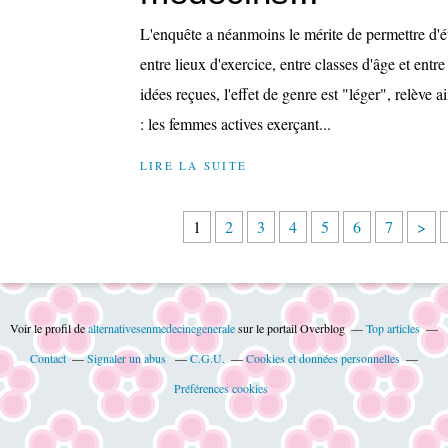
L'enquête a néanmoins le mérite de permettre d'é
entre lieux d'exercice, entre classes d'âge et ent
idées reçues, l'effet de genre est "léger", relève
: les femmes actives exerçant...
LIRE LA SUITE
1
2
3
4
5
6
7
>
Voir le profil de
alternativesenmedecinegenerale
sur le portail Overblog
Top articles
Contact
Signaler un abus
C.G.U.
Cookies et données personnelles
Préférences cookies