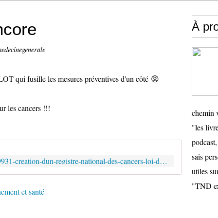
ncore
À pr
medecinegenerale
OT qui fusille les mesures préventives d'un côté 😡
ur les cancers !!!
chemin v
"les livr
podcast,
sais pers
https://www.vie-publique.fr/loi/289931-creation-dun-registre-national-des-cancers-loi-du-30-juin-2025
utiles su
"TND ex
ement et santé