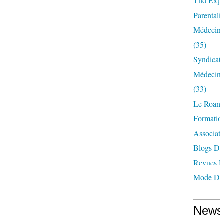
Tnd Expl
Parentali
Médecin
(35)
Syndica
Médecin
(33)
Le Roan
Formatio
Associat
Blogs D
Revues 
Mode D'
News