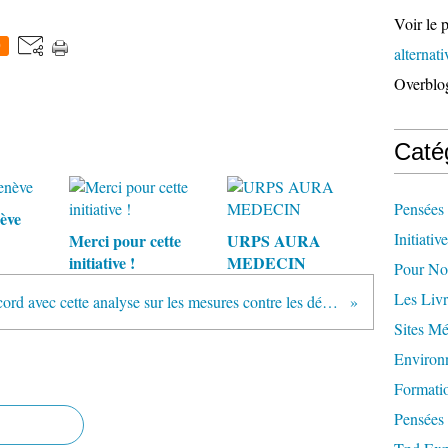
Voir le p
0
alternat
Overblo
Caté
Pensées 
ève
Initiativ
Merci pour cette
URPS AURA
initiative !
MEDECIN
Pour Not
Les Livr
Bien d'accord avec cette analyse sur les mesures contre les déserts en santé
Sites M
Environ
Formati
Pensées 