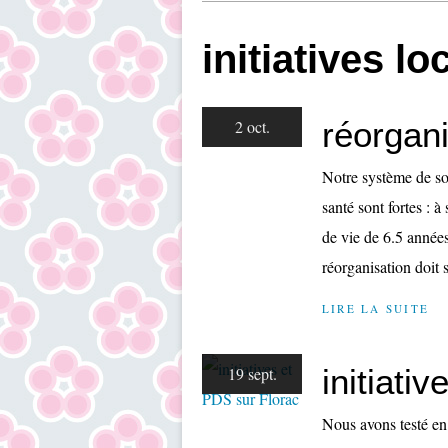
initiatives lo
réorgani
2 oct.
Notre système de soi
santé sont fortes : 
de vie de 6.5 année
réorganisation doit s
LIRE LA SUITE
initiati
19 sept.
Nous avons testé en