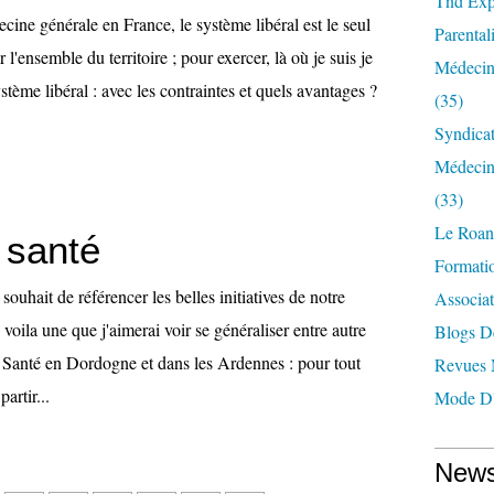
Tnd Expl
cine générale en France, le système libéral est le seul
Parentali
r l'ensemble du territoire ; pour exercer, là où je suis je
Médecin
ystème libéral : avec les contraintes et quels avantages ?
(35)
Syndica
Médecin
(33)
Le Roan
 santé
Formatio
souhait de référencer les belles initiatives de notre
Associat
en voila une que j'aimerai voir se généraliser entre autre
Blogs D
 Santé en Dordogne et dans les Ardennes : pour tout
Revues 
partir...
Mode D'
News