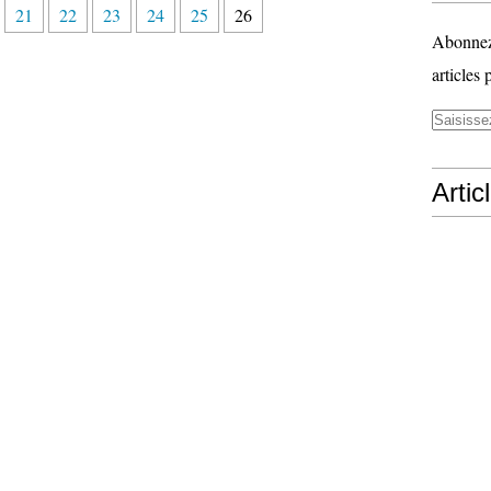
21
22
23
24
25
26
Abonnez-
articles 
Artic