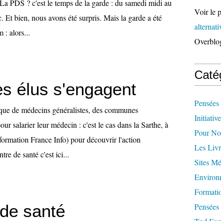
 La PDS ? c'est le temps de la garde : du samedi midi au
Voir le p
. Et bien, nous avons été surpris. Mais la garde a été
alternat
 : alors...
Overblo
Caté
es élus s'engagent
Pensées 
nque de médecins généralistes, des communes
Initiativ
our salarier leur médecin : c'est le cas dans la Sarthe, à
Pour Not
formation France Info) pour découvrir l'action
Les Livr
tre de santé c'est ici...
Sites M
Environ
Formati
 de santé
Pensées 