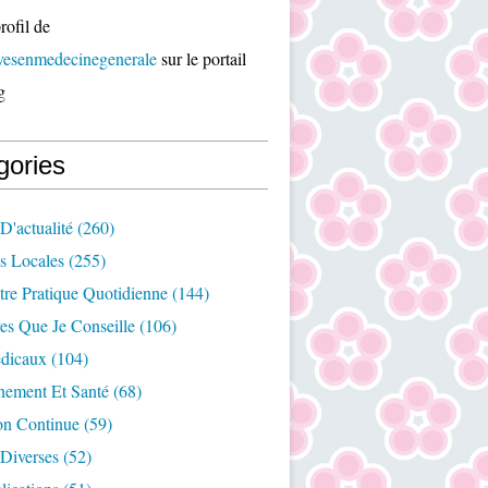
rofil de
ivesenmedecinegenerale
sur le portail
g
gories
D'actualité
(260)
es Locales
(255)
re Pratique Quotidienne
(144)
es Que Je Conseille
(106)
édicaux
(104)
nement Et Santé
(68)
on Continue
(59)
Diverses
(52)