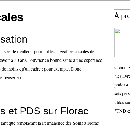
cales
À pr
sation
ns est le meilleur, pourtant les inégalités sociales de
à savoir à 30 ans, l'ouvrier en bonne santé à une espèrance
chemin v
s de moins qu'un cadre : pour exemple. Donc
"les livr
e penser en...
podcast,
sais pers
utiles su
ves et PDS sur Florac
"TND ex
 tant que remplaçant la Permanence des Soins à Florac