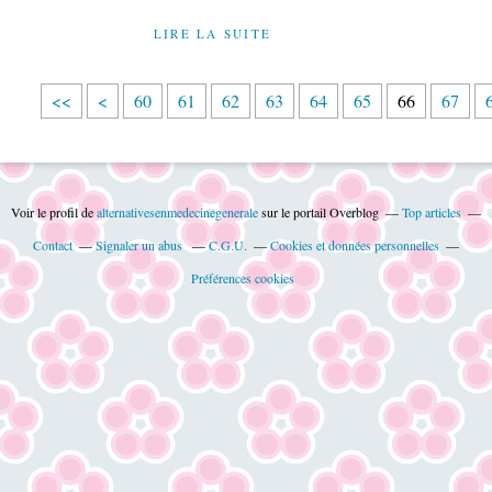
LIRE LA SUITE
1
2
3
4
5
<<
<
60
61
62
63
64
65
66
67
0
0
0
0
0
Voir le profil de
alternativesenmedecinegenerale
sur le portail Overblog
Top articles
Contact
Signaler un abus
C.G.U.
Cookies et données personnelles
Préférences cookies