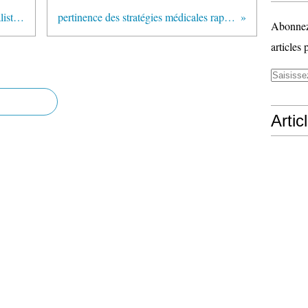
Fin de vie des patients : les généralistes attendent des moyens, pas des reproches !
pertinence des stratégies médicales rapport de l'académie de médecine en mars 2013
Abonnez-
articles 
Artic