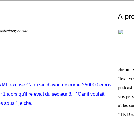
À pr
medecinegenerale
chemin v
"les livr
ARMF excuse Cahuzac d'avoir détourné 250000 euros
podcast,
 alors qu'il relevait du secteur 3... "Car il voulait
sais pers
 sous." je cite.
utiles su
"TND ex