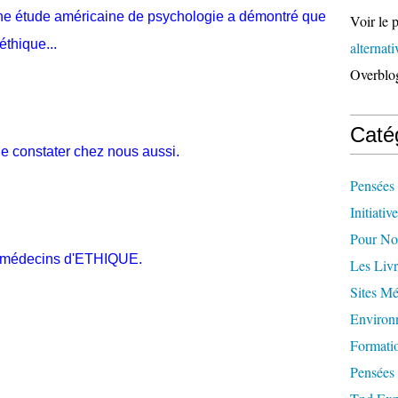
une étude américaine de psychologie a démontré que
Voir le p
éthique...
alternat
Overblo
Caté
le constater chez nous aussi.
Pensées 
Initiativ
Pour Not
les médecins d'ETHIQUE.
Les Livr
Sites M
Environ
Formati
Pensées 