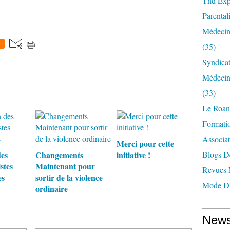
Tnd Expl
Parentali
Médecin
0
(35)
Syndica
Médecin
(33)
Le Roan
Formatio
Associat
Merci pour cette
des
Changements
initiative !
Blogs D
stes
Maintenant pour
Revues 
es
sortir de la violence
Mode D'
ordinaire
News