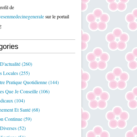
rofil de
ivesenmedecinegenerale
sur le portail
g
gories
D'actualité
(260)
es Locales
(255)
re Pratique Quotidienne
(144)
es Que Je Conseille
(106)
édicaux
(104)
nement Et Santé
(68)
on Continue
(59)
Diverses
(52)