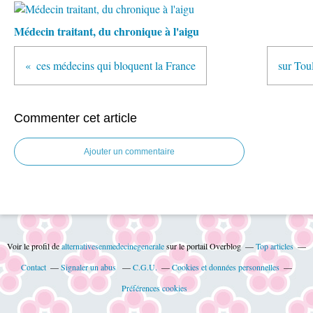
Médecin traitant, du chronique à l'aigu
ces médecins qui bloquent la France
sur Tou
Commenter cet article
Ajouter un commentaire
Voir le profil de
alternativesenmedecinegenerale
sur le portail Overblog
Top articles
Contact
Signaler un abus
C.G.U.
Cookies et données personnelles
Préférences cookies