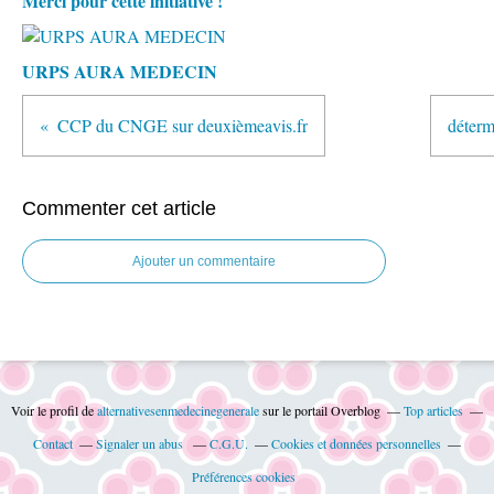
Merci pour cette initiative !
URPS AURA MEDECIN
CCP du CNGE sur deuxièmeavis.fr
déterm
Commenter cet article
Ajouter un commentaire
Voir le profil de
alternativesenmedecinegenerale
sur le portail Overblog
Top articles
Contact
Signaler un abus
C.G.U.
Cookies et données personnelles
Préférences cookies