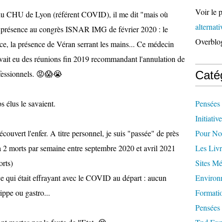
Voir le p
u CHU de Lyon (référent COVID), il me dit "mais où 
alternat
a présence au congrès 
ISNAR IMG
 de février 2020 : le 
Overblo
ce, la présence de Véran serrant les mains... Ce médecin 
 avait eu des réunions fin 2019 recommandant l'annulation de 
essionnels. 
😡
😱
😭
Caté
élus le savaient. 
Pensées 
Initiativ
couvert l'enfer. A titre personnel, je suis "passée" de près 
Pour Not
à 2 morts par semaine entre septembre 2020 et avril 2021 
Les Livr
rts) 
Sites M
ce qui était effrayant avec le COVID au départ : aucun 
Environ
ippe ou gastro... 
Formati
Pensées 