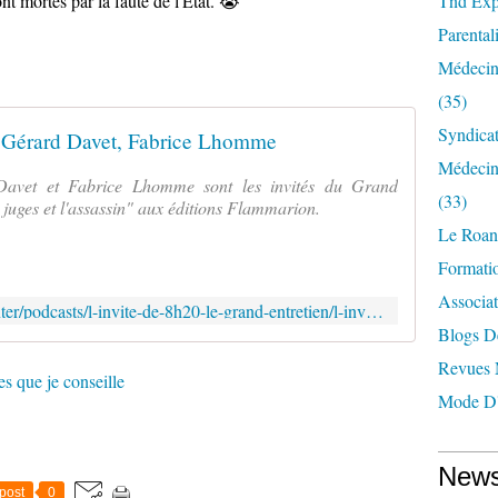
 mortes par la faute de l'Etat. 
😭
Tnd Expl
Parentali
Médecin
(35)
Syndica
Gérard Davet, Fabrice Lhomme
Médecin
 Davet et Fabrice Lhomme sont les invités du Grand
(33)
s juges et l'assassin" aux éditions Flammarion.
Le Roan
Formatio
Associat
https://www.radiofrance.fr/franceinter/podcasts/l-invite-de-8h20-le-grand-entretien/l-invite-de-8h20-le-grand-entretien-du-mercredi-22-janvier-2025-8779355
Blogs D
Revues 
res que je conseille
Mode D'
News
post
0