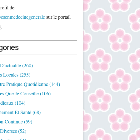
rofil de
ivesenmedecinegenerale
sur le portail
g
gories
D'actualité
(260)
es Locales
(255)
re Pratique Quotidienne
(144)
es Que Je Conseille
(106)
édicaux
(104)
nement Et Santé
(68)
on Continue
(59)
Diverses
(52)