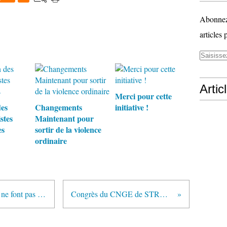
Abonnez-
articles 
Artic
Merci pour cette
des
Changements
initiative !
stes
Maintenant pour
es
sortir de la violence
ordinaire
A lire d'urgence "tous les silences ne font pas le même bruit"
Congrès du CNGE de STRASBOURG