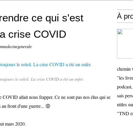
endre ce qui s'est
À pr
la crise COVID
enmedecinegenerale
chemin v
"les livr
 toujours le soleil. La crise COVID a été un enfer.
podcast,
sais pers
ie COVID allait nous frapper. Ce ne sont pas nos élus qui se 
utiles su
 au front d'une guerre... 
😡
"TND ex
but mars 2020. 