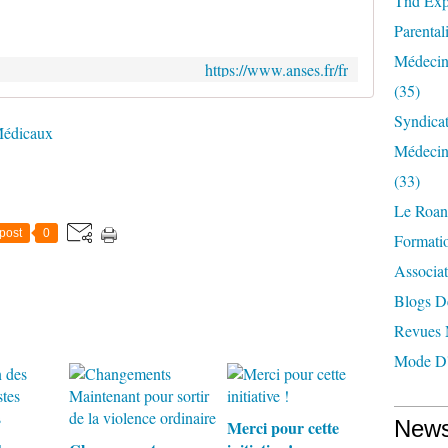
Tnd Expl
Parentali
Médecin
https://www.anses.fr/fr
(35)
Syndica
Médicaux
Médecin
(33)
Le Roan
post
0
Formatio
Associat
Blogs D
Revues 
Mode D'
News
Merci pour cette