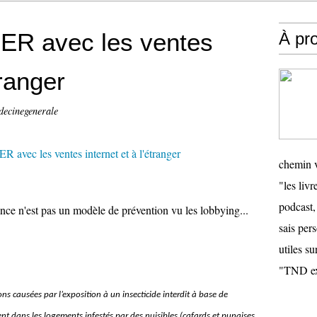
ER avec les ventes
À pr
tranger
decinegenerale
chemin v
"les livr
podcast,
ance n'est pas un modèle de prévention vu les lobbying...
sais pers
utiles su
"TND ex
ns causées par l’exposition à un insecticide interdit à base de
ent dans les logements infestés par des nuisibles (cafards et punaises