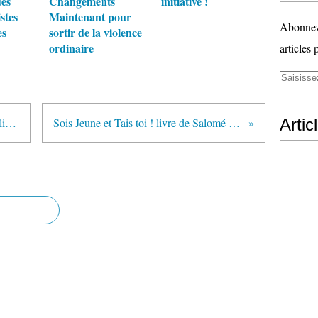
des
Changements
initiative !
stes
Maintenant pour
Abonnez-
es
sortir de la violence
ordinaire
articles 
santé respiratoire et dérèglement climatique
Sois Jeune et Tais toi ! livre de Salomé SAQUE
Artic