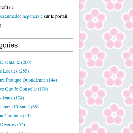
rofil de
ivesenmedecinegenerale
sur le portail
g
gories
D'actualité
(260)
es Locales
(255)
re Pratique Quotidienne
(144)
es Que Je Conseille
(106)
édicaux
(104)
nement Et Santé
(68)
on Continue
(59)
Diverses
(52)