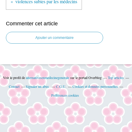
violences subies par les médecins
Commenter cet article
Ajouter un commentaire
Voir le profil de
alternativesenmedecinegenerale
sur le portail Overblog
Top articles
Contact
Signaler un abus
C.G.U.
Cookies et données personnelles
Préférences cookies