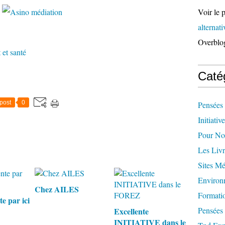
Voir le p
alternat
Overblo
et santé
Caté
post
0
Pensées 
Initiativ
Pour Not
Les Livr
Sites M
Environ
Chez AILES
Formati
e par ici
Pensées 
Excellente
INITIATIVE dans le