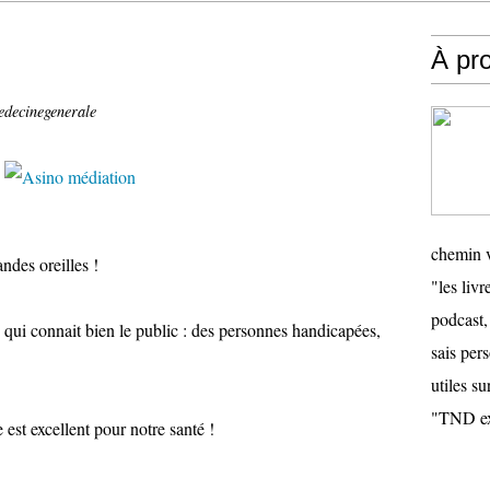
n
À pr
edecinegenerale
chemin v
andes oreilles !
"les livr
podcast,
 qui connait bien le public : des personnes handicapées,
sais pers
utiles su
"TND ex
est excellent pour notre santé !