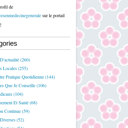
rofil de
ivesenmedecinegenerale
sur le portail
g
gories
D'actualité
(260)
es Locales
(255)
re Pratique Quotidienne
(144)
es Que Je Conseille
(106)
édicaux
(104)
nement Et Santé
(68)
on Continue
(59)
Diverses
(52)