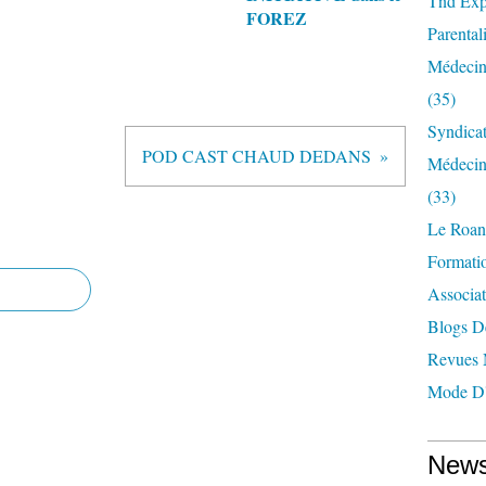
Tnd Expl
FOREZ
Parentali
Médecin
(35)
Syndica
POD CAST CHAUD DEDANS
Médecin
(33)
Le Roan
Formatio
Associat
Blogs D
Revues 
Mode D'
News