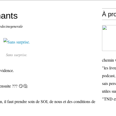
nants
À pr
edecinegenerale
Sans surprise.
chemin v
"les livr
évidence.
podcast,
sais pers
é ensuite ??? 😏🤔
utiles su
"TND ex
n, il faut prendre soin de SOI, de nous et des conditions de