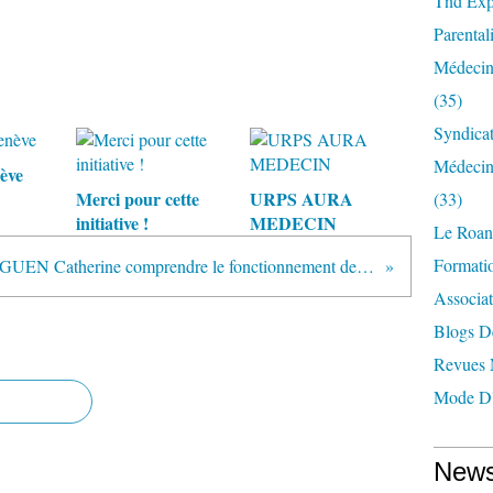
Tnd Expl
Parentali
Médecin
(35)
Syndica
Médecin
ève
Merci pour cette
URPS AURA
(33)
initiative !
MEDECIN
Le Roan
Formatio
Dr GUEGUEN Catherine comprendre le fonctionnement de nos enfants : enfin !
Associat
Blogs D
Revues 
Mode D'
News