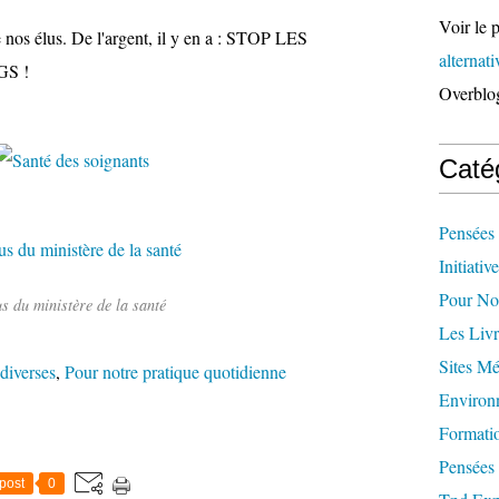
Voir le p
 nos élus. De l'argent, il y en a : STOP LES
alternat
GS !
Overblo
Caté
Pensées 
Initiativ
Pour Not
us du ministère de la santé
Les Livr
Sites M
diverses
,
Pour notre pratique quotidienne
Environ
Formati
Pensées 
post
0