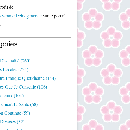
rofil de
ivesenmedecinegenerale
sur le portail
g
gories
D'actualité
(260)
es Locales
(255)
re Pratique Quotidienne
(144)
es Que Je Conseille
(106)
édicaux
(104)
nement Et Santé
(68)
on Continue
(59)
Diverses
(52)