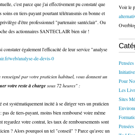
mutuelle, c'est parce que j'ai effectivement pu constaté que
Voir le p
oins en tiers-payant pourtant télétransmis en bonne et
alternat
 privilège d'être professionnel "partenaire santéclair". Ou
Overblo
 poche des actionnaires SANTECLAIR bien sûr !
Caté
 constater également l'efficacité de leur service "analyse
air.fr/web/analyse-de-devis-0
Pensées 
Initiativ
s renseigné par votre praticien habituel, vous donnent un
Pour Not
er votre reste à charge
sous 72 heures" :
Les Livr
Sites M
ré est systématiquement incité à se diriger vers un praticien
Environ
s : pas de tiers-payant, moins bien remboursé voire même
Formati
t regardez votre contrat, les taux de remboursements sont
Pensées 
aticien ? Alors pourquoi un tel "conseil" ? Parce qu'avec un