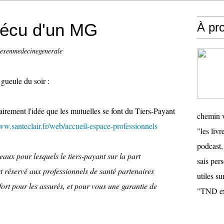
 vécu d'un MG
À pr
vesenmedecinegenerale
gueule du soir :
irement l'idée que les mutuelles se font du Tiers-Payant
chemin v
ww.santeclair.fr/web/accueil-espace-professionnels
"les livr
podcast,
eaux pour lesquels le tiers-payant sur la part
sais pers
st réservé aux professionnels de santé partenaires
utiles su
f fort pour les assurés, et pour vous une garantie de
"TND ex