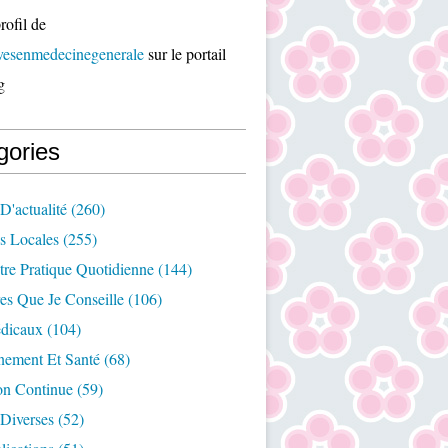
rofil de
ivesenmedecinegenerale
sur le portail
g
gories
D'actualité
(260)
es Locales
(255)
re Pratique Quotidienne
(144)
es Que Je Conseille
(106)
édicaux
(104)
nement Et Santé
(68)
on Continue
(59)
Diverses
(52)