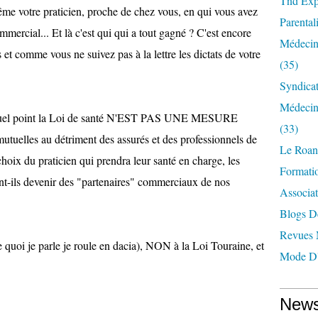
Tnd Expl
me votre praticien, proche de chez vous, en qui vous avez
Parentali
mmercial... Et là c'est qui qui a tout gagné ? C'est encore
Médecin
s et comme vous ne suivez pas à la lettre les dictats de votre
(35)
Syndica
Médecin
r à quel point la Loi de santé N'EST PAS UNE MESURE
(33)
uelles au détriment des assurés et des professionnels de
Le Roan
 choix du praticien qui prendra leur santé en charge, les
Formatio
ent-ils devenir des "partenaires" commerciaux de nos
Associat
Blogs D
Revues 
e quoi je parle je roule en dacia), NON à la Loi Touraine, et
Mode D'
News