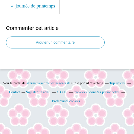
journée de printemps
Commenter cet article
Ajouter un commentaire
Voir le profil de
alternativesenmedecinegenerale
sur le portail Overblog
Top articles
Contact
Signaler un abus
C.G.U.
Cookies et données personnelles
Préférences cookies