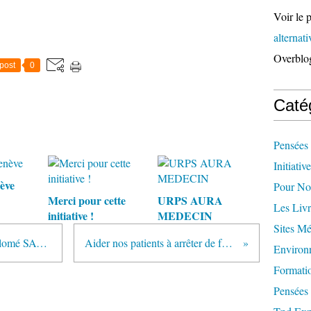
Voir le p
alternat
Overblo
post
0
Caté
Pensées 
Initiativ
ève
Pour Not
Merci pour cette
URPS AURA
Les Livr
initiative !
MEDECIN
Sites M
Sois Jeune et Tais toi ! livre de Salomé SAQUE
Aider nos patients à arrêter de fumer
Environ
Formati
Pensées 