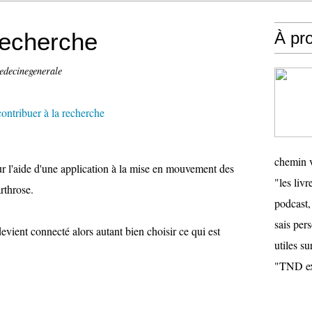
 recherche
À pr
edecinegenerale
chemin v
ur l'aide d'une application à la mise en mouvement des
"les livr
arthrose.
podcast,
sais pers
evient connecté alors autant bien choisir ce qui est
utiles su
"TND ex