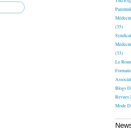
Tnd Expl
Parentali
Médecin
(35)
Syndica
Médecin
(33)
Le Roan
Formatio
Associat
Blogs D
Revues 
Mode D'
News