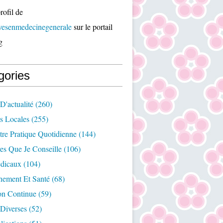
rofil de
ivesenmedecinegenerale
sur le portail
g
gories
D'actualité
(260)
es Locales
(255)
re Pratique Quotidienne
(144)
es Que Je Conseille
(106)
édicaux
(104)
nement Et Santé
(68)
on Continue
(59)
Diverses
(52)