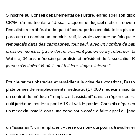
S'inscrire au Conseil départemental de l’Ordre, enregistrer son diplôm
CPAM, s'immatriculer à l'Urssaf, acquérir un logiciel métier, trouve
l'installation en libéral a de quoi décourager les candidats les plus
parcours du combattant administratif, la vraie aventure ne fait qu
remplaçais dans des campagnes, tout seul, avec un nombre de patien
pression monstre. Ça ne donne vraiment pas envie d'y retourner
, 
Wattine, 34 ans, médecin généraliste et président de l'association
jeunes s'installent là où ils ont fait leur stage d'interne."
Pour lever ces obstacles et remédier à la crise des vocations, l'asso
plateformes de remplacements médicaux (17.000 médecins inscrits 
un contrat de médecin "remplaçant-assistant" dans la région des 
outil juridique, soutenu par l'ARS et validé par les Conseils départ
un médecin installé dans une zone sous-dotée à faire appel à...[pa
un "assistant": un remplaçant –thésé ou non- qui pourra travailler 
utiliser les mêmes feuilles de soins.